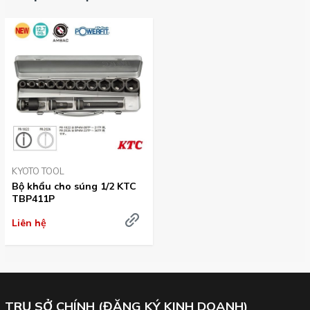
BP4
Mã số: TBP411P với 14 chi tiết,
gồm:
11 đầu khẩu (12-32mm), đầu lắc,
thanh nối
Chi tiết các cỡ đầu khẩu KTC dòng BP4 loại 1/2 inch
:
KYOTO TOOL
Bộ khẩu cho súng 1/2 KTC
TBP411P
Liên hệ
TRỤ SỞ CHÍNH (ĐĂNG KÝ KINH DOANH)