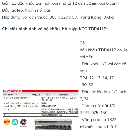
Gồm 11 đầu khẩu 1/2 inch loại nhỡ từ 12 đến 32mm loại 6 cạnh
Đầu lắc léo, thanh nối dài
Hộp đựng: với kích thước: 385 x 120 x 50. Trọng lượng: 3.6kg
Chi tiết hình ảnh về bộ khẩu, bộ tuýp KTC TBP411P
:
Bộ
đầu khẩu
TBP411P
có 14
chi tiết:
. Đầu khẩu 1/2 với các cỡ
sau:
BP4-12, 13, 14, 17, .. .. .
, 30, 32
. Đầu lắc léo loại 1/2 inch:
BJP4
. Thanh nối dài 1/2:
BEP4-075, 150
. Vòng cao su 1822
(6 chiếc cho cỡ từ 12-