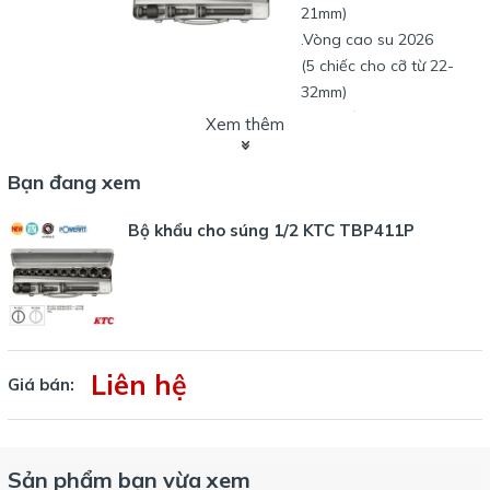
21mm)
.Vòng cao su 2026
(5 chiếc cho cỡ từ 22-
32mm)
. Hộp sắt chuyên dùng,
Xem thêm
có tay xách:
Kích thước: 385 x 120 x
Bạn đang xem
50 mm
Bộ khẩu cho súng 1/2 KTC TBP411P
Hình ảnh chi tiết bộ sản phẩm KTC TBP411P loại 1/2 inch
:
Liên hệ
Giá bán:
Sản phẩm bạn vừa xem
Bộ tuýp khẩu 1/2 inch loại 6 cạnh