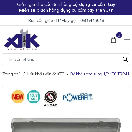
Giảm giá
cho các đơn hàng
bộ dụng cụ cầm tay
Miễn ship
đơn hàng dụng cụ cầm tay
trên 3tr
Bạn cần giúp đỡ? Hãy gọi:
0985448048
0
Trang chủ
Đầu khẩu vặn ốc KTC
Bộ khẩu cho súng 1/2 KTC TBP41