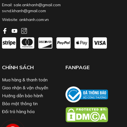
Email: sale.ankhanh@gmail.com
sv.nd.khanh@gmail.com
Website:
ankhanh.com.vn
CHÍNH SÁCH
FANPAGE
Mua hàng & thanh toán
Giao nhận & vận chuyển
Hướng dẫn bảo hành
Bảo mật thông tin
Đổi trả hàng hóa