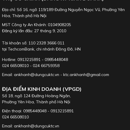
Đầu khẩu KTC dòng BP4 có các lựa chọn từ cỡ 8 đến 32mm loại 6
Địa chỉ: Số 16, ngõ 119/189 Đường Nguyễn Ngọc Vũ, Phường Yên
cạnh
Hòa, Thành phố Hà Nội
Chiều dài đầu khẩu dòng BP4 là từ 33 đến 48mm, vòng ring giữ có
MST Công ty An Khánh: 0104908205
2 loại 1822 (8-21), 2026 (22-32)
Đăng ký lần đầu: 27 tháng 9, 2010
Tài khoản số: 110 2328 3666 011
tại TechcomBank, chi nhánh Đông Đô, HN
Hotline: 0913215891 - 0985448048
024 66508010 - 024 66759358
Email: ankhanh@dungcuktc.vn - ktc.ankhanh@gmail.com
ĐỊA ĐIỂM KINH DOANH (VPGD)
Số 18, ngõ 124 Đường Hoàng Ngân,
Phường Yên Hòa, Thành phố Hà Nội
Điện thoại: 0985448048 - 0913215891
024 66508010
Email: ankhanh@dungcuktc.vn